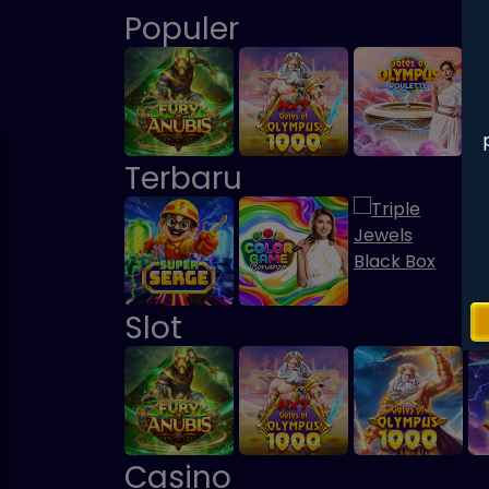
Populer
Terbaru
Slot
Casino