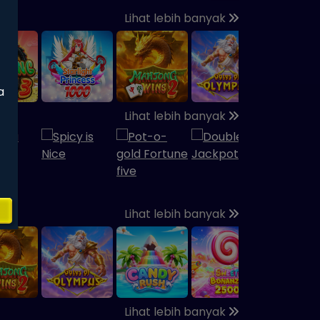
Lihat lebih banyak
a
Lihat lebih banyak
Lihat lebih banyak
Lihat lebih banyak