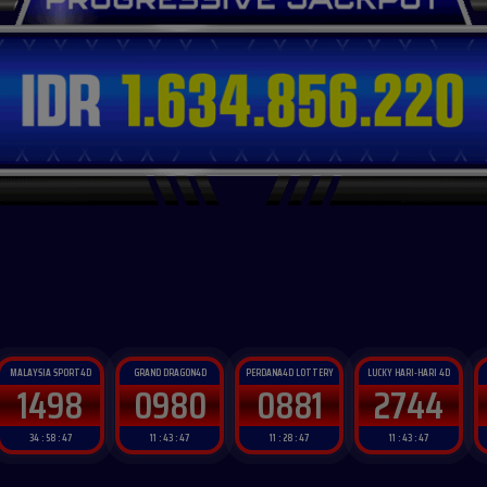
MALAYSIA SPORT4D
GRAND DRAGON4D
PERDANA4D LOTTERY
LUCKY HARI-HARI 4D
1498
0980
0881
2744
34 : 58 : 44
11 : 43 : 44
11 : 28 : 44
11 : 43 : 44