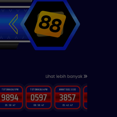
Lihat lebih banyak
TOTOMACAU 1PM
TOTOMACAU 4PM
JAWATOGEL 12:00
JAWATOGEL 23:00
9894
0597
3857
1348
05 : 58 : 44
08 : 58 : 44
05 : 43 : 44
15 : 58 : 44