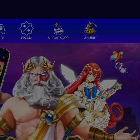
ADE
PROMO
MEGAGACOR
ANUBIS