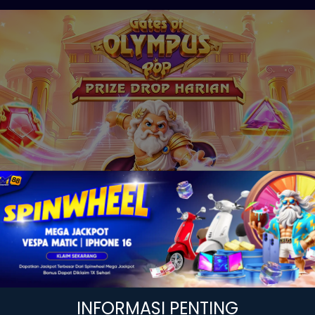
INFORMASI PENTING