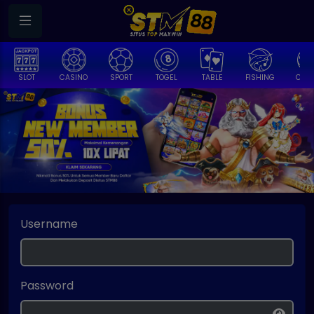
SLOT
CASINO
SPORT
TOGEL
TABLE
FISHING
COCK
Username
Password