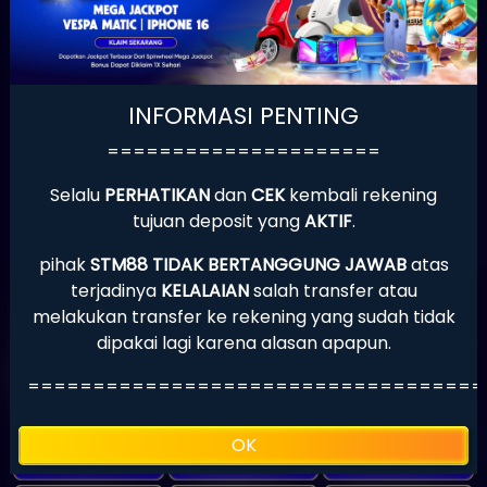
Casino
Lihat lebih banyak
INFORMASI PENTING
=====================
Selalu
PERHATIKAN
dan
CEK
kembali rekening
tujuan deposit yang
AKTIF
.
Provider Kami
pihak
STM88 TIDAK BERTANGGUNG JAWAB
atas
terjadinya
KELALAIAN
salah transfer atau
melakukan transfer ke rekening yang sudah tidak
dipakai lagi karena alasan apapun.
===================================
OK