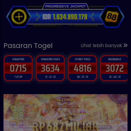
Pasaran Togel
Lihat lebih banyak
HONGKONG POOLS
SYDNEY POOLS
MAGNUM4D
PCSO
3634
4816
3072
3704
15 : 33 : 31
06 : 33 : 31
34 : 48 : 31
12 : 43 : 31