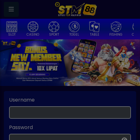
SLOT
CASINO
SPORT
TOGEL
TABLE
FISHING
COCK
Username
Password