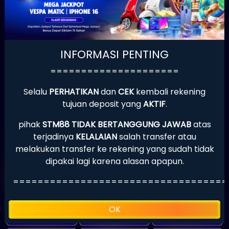
Casino
Lihat lebih banyak
INFORMASI PENTING
=====================
Selalu
PERHATIKAN
dan
CEK
kembali rekening
tujuan deposit yang
AKTIF
.
Provider Kami
pihak
STM88 TIDAK BERTANGGUNG JAWAB
atas
terjadinya
KELALAIAN
salah transfer atau
melakukan transfer ke rekening yang sudah tidak
dipakai lagi karena alasan apapun.
===================================
OK