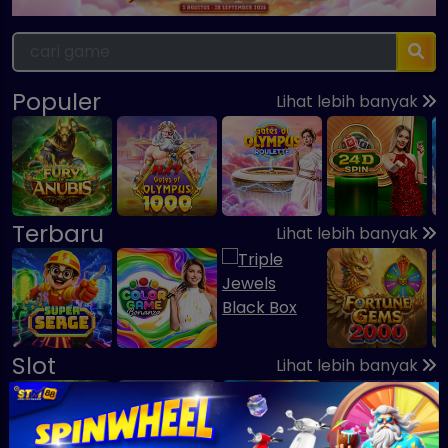
Populer
Lihat lebih banyak
Terbaru
Lihat lebih banyak
Slot
Lihat lebih banyak