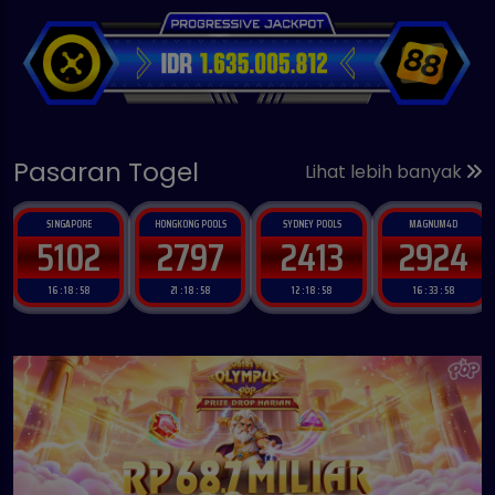
Pasaran Togel
Lihat lebih banyak
HONGKONG POOLS
SYDNEY POOLS
MAGNUM4D
PCSO
2797
2413
2924
7102
21 : 18 : 57
12 : 18 : 57
16 : 33 : 57
42 : 28 : 57