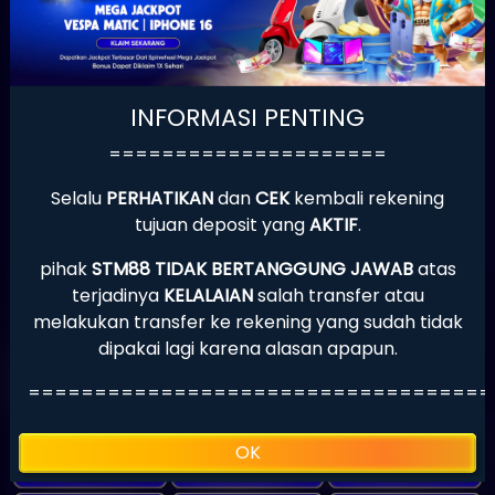
Casino
Lihat lebih banyak
INFORMASI PENTING
=====================
Selalu
PERHATIKAN
dan
CEK
kembali rekening
tujuan deposit yang
AKTIF
.
Provider Kami
pihak
STM88 TIDAK BERTANGGUNG JAWAB
atas
terjadinya
KELALAIAN
salah transfer atau
melakukan transfer ke rekening yang sudah tidak
dipakai lagi karena alasan apapun.
===================================
OK