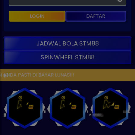
LOGIN
DAFTAR
JADWAL BOLA STM88
SPINWHEEL STM88
AYAR LUNAS!!!