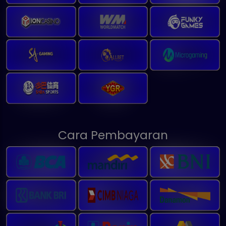
Cara Pembayaran