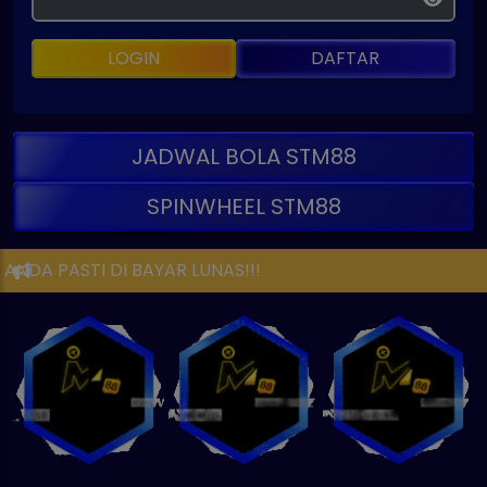
LOGIN
DAFTAR
JADWAL BOLA STM88
SPINWHEEL STM88
 BAYAR LUNAS!!!