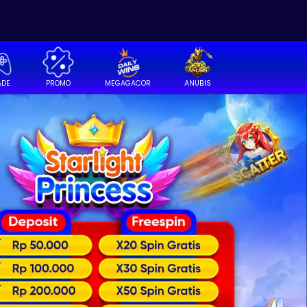
ADE
PROMO
MEGAGACOR
ANUBIS