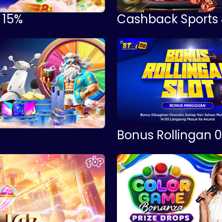
 15%
Cashback Sports 
Bonus Rollingan 