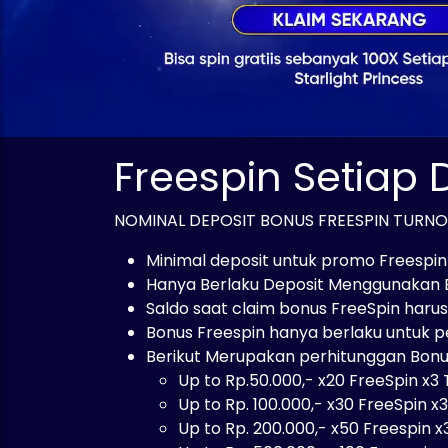
Freespin Setiap 
NOMINAL DEPOSIT BONUS FREESPIN TURN
Minimal deposit untuk promo Freespin 
Hanya Berlaku Deposit Menggunakan
Saldo saat claim bonus FreeSpin haru
Bonus Freespin hanya berlaku untuk 
Berikut Merupakan perhitunggan Bonu
Up to Rp.50.000,- x20 FreeSpin x3
Up to Rp. 100.000,- x30 FreeSpin x
Up to Rp. 200.000,- x50 Freespin x