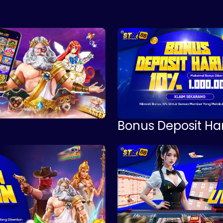
Bonus Deposit Ha