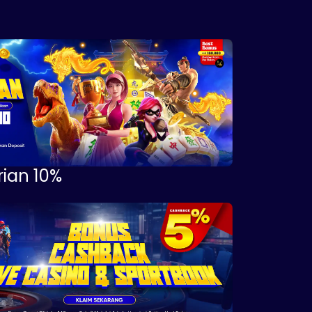
rian 10%