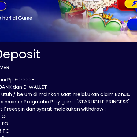
Deposit
OVER
ini Rp.50.000,-
 BANK dan E-WALLET
s utuh / belum di mainkan saat melakukan claim Bonus.
permainan Pragmatic Play game "STARLIGHT PRINCESS"
s Freespin dan syarat melakukan withdraw :
 TO
3 TO
3 TO