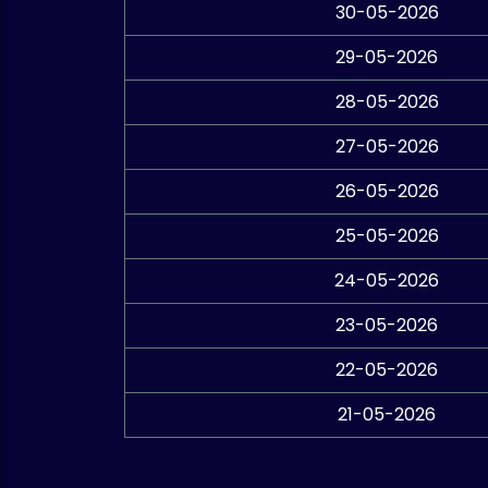
30-05-2026
29-05-2026
28-05-2026
27-05-2026
26-05-2026
25-05-2026
24-05-2026
23-05-2026
22-05-2026
21-05-2026