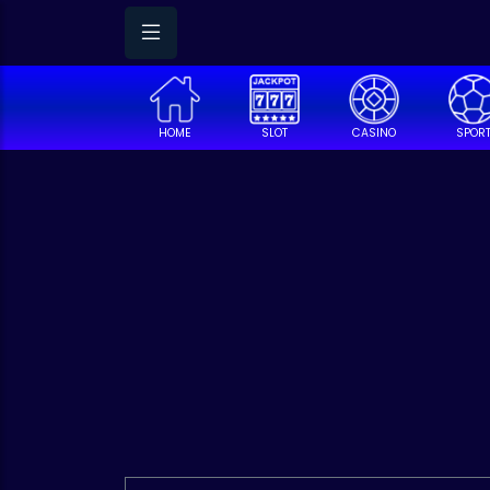
HOME
SLOT
CASINO
SPOR