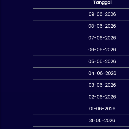
Tanggal
09-06-2026
08-06-2026
07-06-2026
06-06-2026
05-06-2026
04-06-2026
03-06-2026
02-06-2026
01-06-2026
31-05-2026