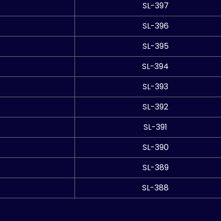
SL-397
SL-396
SL-395
SL-394
SL-393
SL-392
SL-391
SL-390
SL-389
SL-388