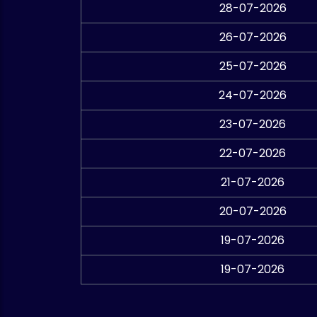
28-07-2026
26-07-2026
25-07-2026
24-07-2026
23-07-2026
22-07-2026
21-07-2026
20-07-2026
19-07-2026
19-07-2026