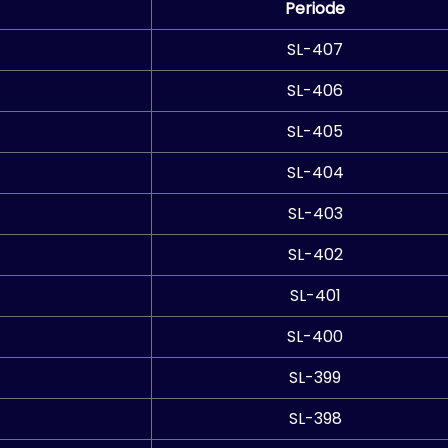
Periode
SL-407
SL-406
SL-405
SL-404
SL-403
SL-402
SL-401
SL-400
SL-399
SL-398