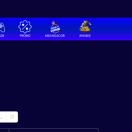
ADE
PROMO
MEGAGACOR
ANUBIS
...
21