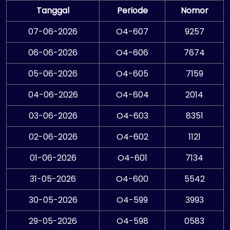
Tanggal
Periode
Nomor
07-06-2026
O4-607
9257
06-06-2026
O4-606
7674
05-06-2026
O4-605
7159
04-06-2026
O4-604
2014
03-06-2026
O4-603
8351
02-06-2026
O4-602
1121
01-06-2026
O4-601
7134
31-05-2026
O4-600
5542
30-05-2026
O4-599
3993
29-05-2026
O4-598
0583