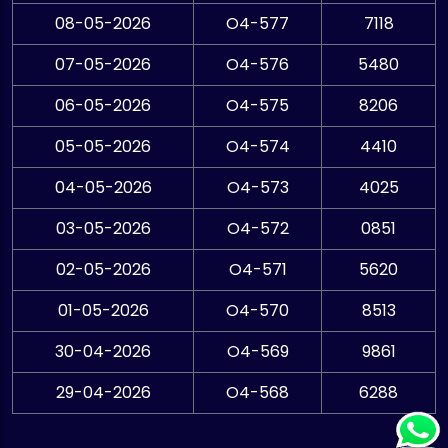
08-05-2026
O4-577
7118
07-05-2026
O4-576
5480
06-05-2026
O4-575
8206
05-05-2026
O4-574
4410
04-05-2026
O4-573
4025
03-05-2026
O4-572
0851
02-05-2026
O4-571
5620
01-05-2026
O4-570
8513
30-04-2026
O4-569
9861
29-04-2026
O4-568
6288