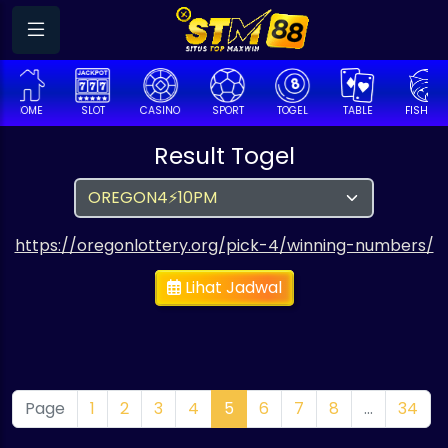
E
SLOT
CASINO
SPORT
TOGEL
TABLE
FISHING
C
Result Togel
https://oregonlottery.org/pick-4/winning-numbers/
Lihat Jadwal
Page
1
2
3
4
5
6
7
8
...
34